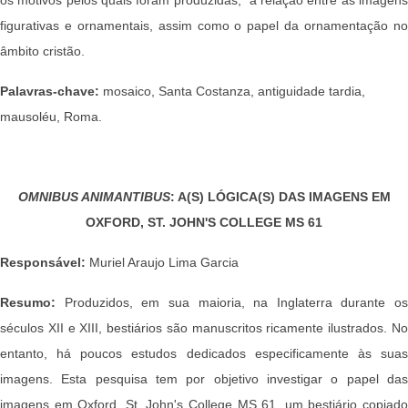
figurativas e ornamentais, assim como o papel da ornamentação no
âmbito cristão.
Palavras-chave:
mosaico, Santa Costanza, antiguidade tardia,
mausoléu, Roma.
OMNIBUS ANIMANTIBUS
: A(S) LÓGICA(S) DAS IMAGENS EM
OXFORD, ST. JOHN'S COLLEGE MS 61
Responsável:
Muriel Araujo Lima Garcia
Resumo:
Produzidos, em sua maioria, na Inglaterra durante os
séculos XII e XIII, bestiários são manuscritos ricamente ilustrados. No
entanto, há poucos estudos dedicados especificamente às suas
imagens. Esta pesquisa tem por objetivo investigar o papel das
imagens em Oxford, St. John's College MS 61, um bestiário copiado