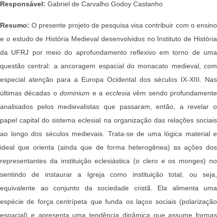
Responsável:
Gabriel de Carvalho Godoy Castanho
Resumo:
O presente projeto de pesquisa visa contribuir com o ensino
e o estudo de História Medieval desenvolvidos no Instituto de História
da UFRJ por meio do aprofundamento reflexivo em torno de uma
questão central: a ancoragem espacial do monacato medieval, com
especial atenção para a Europa Ocidental dos séculos IX-XIII. Nas
últimas décadas o
dominium
e a
ecclesia
vêm sendo profundament
analisados pelos medievalistas que passaram, então, a revelar o
papel capital do sistema eclesial na organização das relações sociais
ao longo dos séculos medievais. Trata-se de uma lógica material e
ideal que orienta (ainda que de forma heterogênea) as ações dos
representantes da instituição eclesiástica (o clero e os monges) no
sentindo de instaurar a Igreja como instituição total, ou seja,
equivalente ao conjunto da sociedade cristã. Ela alimenta uma
espécie de força centrípeta que funda os laços sociais (polarização
espacial) e apresenta uma tendência dinâmica que assume formas