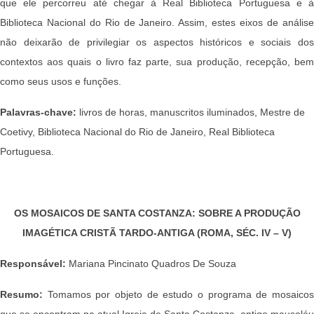
que ele percorreu até chegar à Real Biblioteca Portuguesa e à
Biblioteca Nacional do Rio de Janeiro. Assim, estes eixos de análise
não deixarão de privilegiar os aspectos históricos e sociais dos
contextos aos quais o livro faz parte, sua produção, recepção, bem
como seus usos e funções.
Palavras-chave:
livros de horas, manuscritos iluminados, Mestre de
Coetivy, Biblioteca Nacional do Rio de Janeiro, Real Biblioteca
Portuguesa.
OS MOSAICOS DE SANTA COSTANZA: SOBRE A PRODUÇÃO
IMAGÉTICA CRISTÃ TARDO-ANTIGA (ROMA, SÉC. IV – V)
Responsável:
Mariana Pincinato Quadros De Souza
Resumo:
Tomamos por objeto de estudo o programa de mosaico
que se encontram na atual Igreja de Santa Costanza, antigo mausoléu